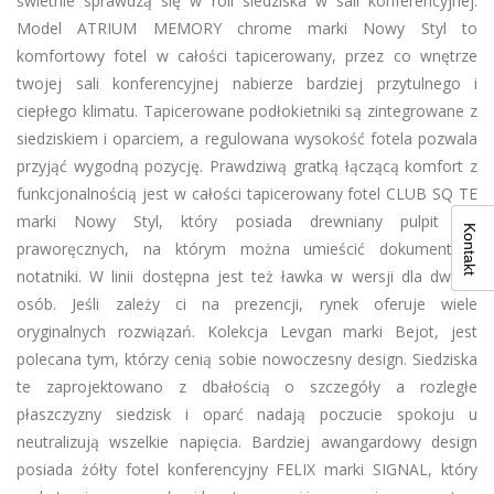
świetnie sprawdzą się w roli siedziska w sali konferencyjnej.
Model ATRIUM MEMORY chrome marki Nowy Styl to
komfortowy fotel w całości tapicerowany, przez co wnętrze
twojej sali konferencyjnej nabierze bardziej przytulnego i
ciepłego klimatu. Tapicerowane podłokietniki są zintegrowane z
siedziskiem i oparciem, a regulowana wysokość fotela pozwala
przyjąć wygodną pozycję. Prawdziwą gratką łączącą komfort z
funkcjonalnością jest w całości tapicerowany fotel CLUB SQ TE
marki Nowy Styl, który posiada drewniany pulpit dla
Kontakt
praworęcznych, na którym można umieścić dokumenty i
notatniki. W linii dostępna jest też ławka w wersji dla dwóch
osób. Jeśli zależy ci na prezencji, rynek oferuje wiele
oryginalnych rozwiązań. Kolekcja Levgan marki Bejot, jest
polecana tym, którzy cenią sobie nowoczesny design. Siedziska
te zaprojektowano z dbałością o szczegóły a rozległe
płaszczyzny siedzisk i oparć nadają poczucie spokoju u
neutralizują wszelkie napięcia. Bardziej awangardowy design
posiada żółty fotel konferencyjny FELIX marki SIGNAL, który