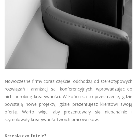
Nowoczesne firmy coraz częściej odchodzą od stereotypowych
rozwiązań i aranżacji sali konferencyjnych, wprowadzając do
nich odrobinę kreatywności. W końcu są to przestrzenie, gdzie
powstają nowe projekty, gdzie prezentujesz klientowi swoją
ofertę. Warto więc, aby prezentowały się niebanalnie i
stymulowały kreatywność twoich pracowników.
Krzesła czy fotele?