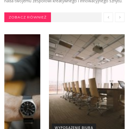
nada twojemu zespołowi kreatywnego i innowacyjnego sznytu.
ZOBACZ RÓWNIEŻ
WYPOSAŻENIE BIURA