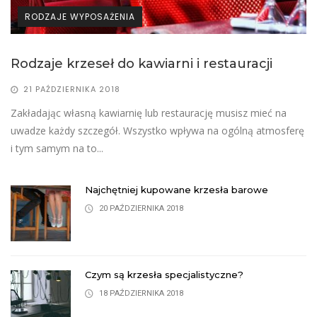
RODZAJE WYPOSAŻENIA
Rodzaje krzeseł do kawiarni i restauracji
R
21 PAŹDZIERNIKA 2018
Zakładając własną kawiarnię lub restaurację musisz mieć na
Z
rę
uwadze każdy szczegół. Wszystko wpływa na ogólną atmosferę
u
i tym samym na to...
i
Najchętniej kupowane krzesła barowe
20 PAŹDZIERNIKA 2018
Czym są krzesła specjalistyczne?
18 PAŹDZIERNIKA 2018